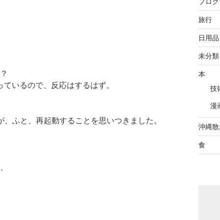
プログ
。
旅行
日用品
未分類
は？
本
っているので、反応はするはず。
技
漫
めましたが、ふと、再起動することを思いつきました。
沖縄散
食
、