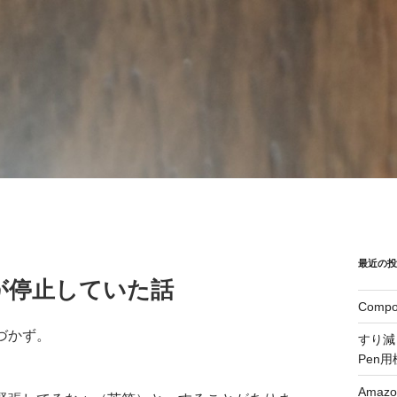
最近の
ンサーが停止していた話
Comp
づかず。
すり減っ
Pen用
Ama