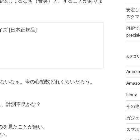
、今日も緊張してるなぁ（苦笑）と、することがありま
安定し
スクマ
PHPでDe
Lサイズ [日本正規品]
prec
カテゴ
Amazo
ないなぁ。今の心拍数どれくらいだろう。
Amazo
Linux
また、計測不良かな？
その他
ガジェ
のを見たことが無い。
スマホ
い。