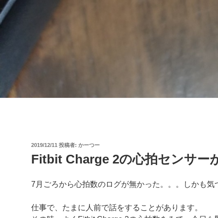
投
2019/12/11
投稿者:
かーつー
稿
Fitbit Charge 2の心拍セ
日:
7月ごろから心拍数のログが無かった。。。しかも気
仕事で、たまに人前で話をすることがあります。