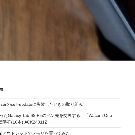
投稿
oserのself-updateに失敗したときの取り組み
たGalaxy Tab S9 FEのペン先を交換する。「Wacom One
標準芯(10本) ACK24911Z」
zonアウトレットでメモリを買ってみた