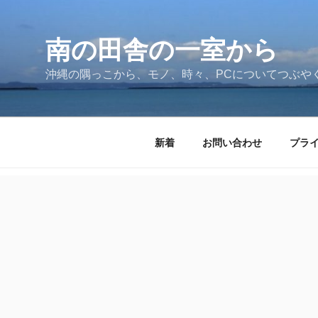
コ
ン
テ
南の田舎の一室から
ン
沖縄の隅っこから、モノ、時々、PCについてつぶや
ツ
へ
ス
キ
新着
お問い合わせ
プラ
ッ
プ