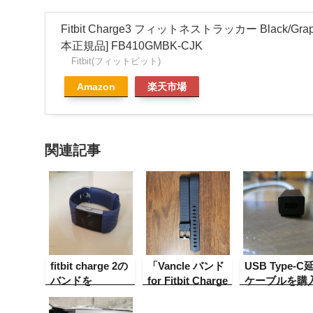
Fitbit Charge3 フィットネストラッカー Black/Grap
本正規品] FB410GMBK-CJK
Fitbit(フィットビット)
Amazon
楽天市場
関連記事
fitbit charge 2の
「Vancle バンド
USB Type-C
バンドを
for Fitbit Charge
ケーブルを購
「Vancle バンド
2」を再度購入
た話
for Fitbit Charge