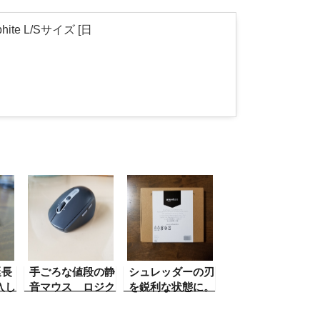
hite L/Sサイズ [日
延長
手ごろな値段の静
シュレッダーの刃
入し
音マウス ロジク
を鋭利な状態に。
ール M590 Multi-
「Amazonベーシ
Device Silent
ック シュレッダ