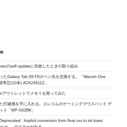
投稿
oserのself-updateに失敗したときの取り組み
たGalaxy Tab S9 FEのペン先を交換する。「Wacom One
標準芯(10本) ACK24911Z」
zonアウトレットでメモリを買ってみた
た打鍵感を手に入れる。エレコムのゲーミングマウスパッド デ
ット「MP-G02BK」
precated: Implicit conversion from float xxx to int loses
ision in … のエラーが出る