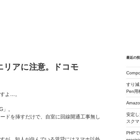
最近の
エリアに注意。ドコモ
Comp
すり減っ
Pen用
すよ…。
Ama
G」。
安定し
カードを挿すだけで、自室に回線開通工事無し
スクマ
PHPでDe
ますが、知人が住んでいる賃貸にはスマホ以外
prec