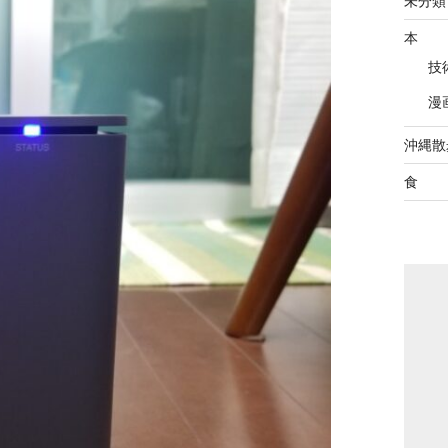
未分類
本
技
漫
沖縄散
食