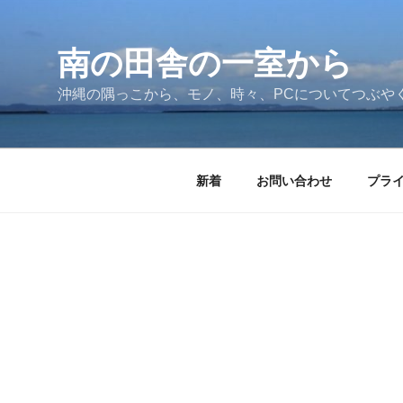
コ
ン
テ
南の田舎の一室から
ン
沖縄の隅っこから、モノ、時々、PCについてつぶや
ツ
へ
ス
キ
新着
お問い合わせ
プラ
ッ
プ