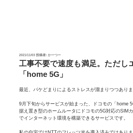
投
2021/11/03
投稿者:
かーつー
稿
工事不要で速度も満足。ただし
日:
「home 5G」
最近、パケどまりによるストレスが溜まりつつありま
9月下旬からサービスが始まった、ドコモの「home 5
据え置き型のホームルータにドコモの5G対応のSIM
でインターネット環境を構築できるサービスです。
私の自宅ではNTTのフレッツ光を導入済みではあり