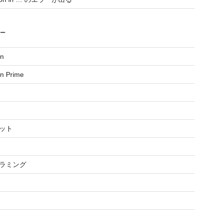
リー
n
n Prime
ット
ラミング