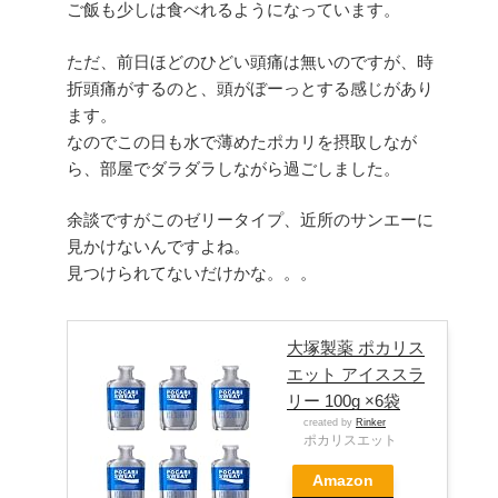
ご飯も少しは食べれるようになっています。
ただ、前日ほどのひどい頭痛は無いのですが、時
折頭痛がするのと、頭がぼーっとする感じがあり
ます。
なのでこの日も水で薄めたポカリを摂取しなが
ら、部屋でダラダラしながら過ごしました。
余談ですがこのゼリータイプ、近所のサンエーに
見かけないんですよね。
見つけられてないだけかな。。。
大塚製薬 ポカリス
エット アイススラ
リー 100g ×6袋
created by
Rinker
ポカリスエット
Amazon