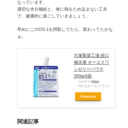
なっています。
適切な水分補給と、体に熱をため込まない工夫
で、健康的に過ごしていきましょう。
早めにこのOS-1を摂取してたら、変わってたかな
ぁ。
大塚製薬工場 経口
補水液 オーエスワ
ンゼリーパウチ
200gx6袋
created by
Rinker
OS-1(オーエスワン)
Amazon
関連記事