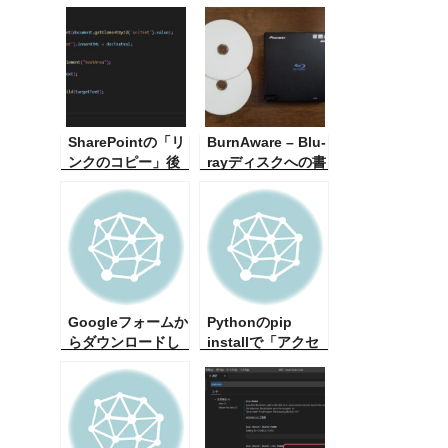
SharePointの「リ
BurnAware – Blu-
ンクのコピー」後
rayディスクへの書
のエンコードされ
き込みもできる無
たパスを日本語に
料のライティング
戻す
ソフト
Googleフォームか
Pythonのpip
らダウンロードし
installで「アクセ
たアンケート結果
スが拒否されまし
が文字化けする場
た」と出た場合の
合
対応