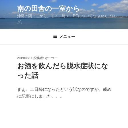
コ
南の田舎の一室から
ン
沖縄の隅っこから、モノ、時々、PCについてつぶやくブロ
テ
グ。
ン
ツ
メニュー
へ
ス
キ
ッ
投
2019/08/11
投稿者:
かーつー
稿
お酒を飲んだら脱水症状にな
プ
日:
った話
まぁ、二日酔になったという話なのですが、戒め
に記事にしました。。。