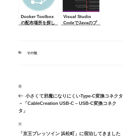
Dcoker Toolbox
Visual Studio
の配布場所を探し
CodeでJavaのプ
回った
ロジェクトを作成
したときにエラー
が出た話
(command
カ
‘java.project.crea
その他
テ
te’ not found)
ゴ
リ
ー
投
前
前
稿
の
小さくて邪魔になりにくいType-C変換コネクタ
ナ
投
－「CableCreation USB-C – USB-C変換コネク
ビ
稿
タ」
ゲ
次
次
ー
の
シ
「京王プレッソイン 浜松町」に宿泊してきました