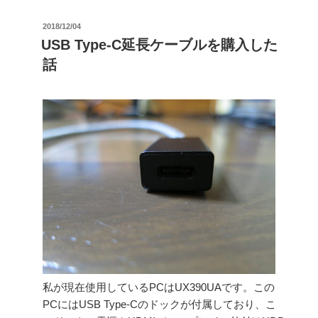
C
換
ハ
投
2018/12/04
コ
稿
ブ
USB Type-C延長ケーブルを購入した
ネ
日:
「DesertWest
話
ク
USB
タ」”
C
の
ハ
ブ
9
in1
USB
type
c」
で
UX390UA
を
拡
私が現在使用しているPCはUX390UAです。この
張”
PCにはUSB Type-Cのドックが付属しており、こ
の