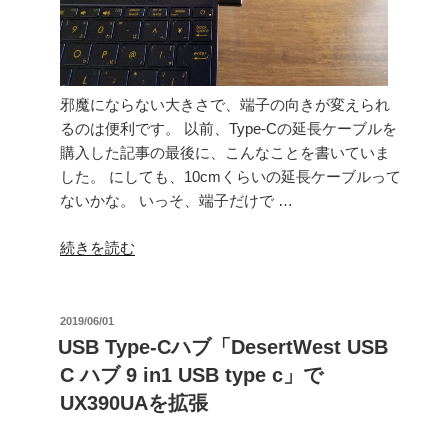
る
–
CableCreation
USB-
邪魔にならない大きさで、端子の向きが変えられ
C
るのは便利です。 以前、Type-Cの延長ケーブルを
–
購入した記事の最後に、こんなことを書いていま
USB-
した。 にしても、10cmくらいの延長ケーブルって
C
ないかな。 いっそ、端子だけで …
変
換
“小
続きを読む
コ
さ
ネ
く
ク
て
投
2019/06/01
タ
稿
邪
USB Type-Cハブ「DesertWest USB
右
日:
魔
C ハブ 9 in1 USB type c」で
＆
に
UX390UAを拡張
左
な
90
り