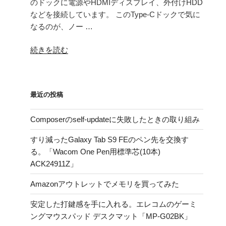
のドックに電源やHDMIディスプレイ、外付けHDD
などを接続しています。 このType-Cドックで気に
なるのが、ノー …
“USB
続きを読む
Type-
C
延
最近の投稿
長
ケ
Composerのself-updateに失敗したときの取り組み
ー
ブ
すり減ったGalaxy Tab S9 FEのペン先を交換す
ル
る。「Wacom One Pen用標準芯(10本)
を
ACK24911Z」
購
入
Amazonアウトレットでメモリを買ってみた
し
安定した打鍵感を手に入れる。エレコムのゲーミ
た
ングマウスパッド デスクマット「MP-G02BK」
話”