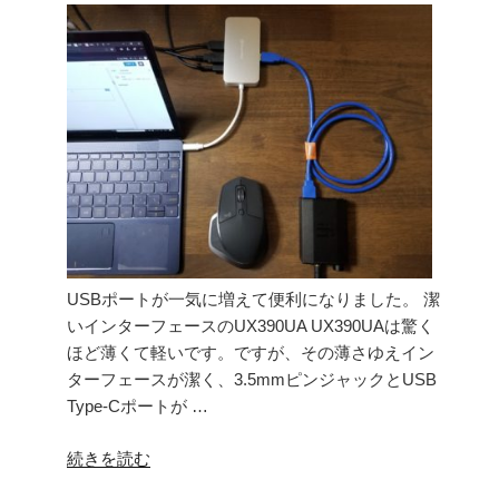
度
に
角
く
度”
い
の
Type-
C
変
換
コ
ネ
ク
タ
USBポートが一気に増えて便利になりました。 潔
－
いインターフェースのUX390UA UX390UAは驚く
「CableCreation
ほど薄くて軽いです。ですが、その薄さゆえイン
USB-
ターフェースが潔く、3.5mmピンジャックとUSB
C
Type-Cポートが …
–
USB-
“USB
続きを読む
C
Type-
変