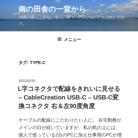
コ
南の田舎の一室から
ン
沖縄の隅っこから、モノ、時々、PCについてつぶやくブロ
テ
グ。
ン
ツ
メニュー
へ
ス
キ
ッ
タグ:
TYPE-C
プ
投
2021/02/20
稿
L字コネクタで配線をきれいに見せる
日:
– CableCreation USB-C – USB-C変
換コネクタ 右＆左90度角度
ケーブルの配線にこだわりたい人に。 在宅勤務が
メインの日が続いていますが、私の机の上には、
個人で使っている2台のPCに加え仕事用のPCが増