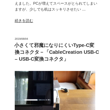
えました。PCが増えてスペースがとられてしまい
ますが、少しでも机はスッキリさせたい …
“L
続きを読む
字
コ
ネ
投
2019/08/04
稿
ク
小さくて邪魔になりにくいType-C変
日:
タ
換コネクタ－「CableCreation USB-C
で
– USB-C変換コネクタ」
配
線
を
き
れ
い
に
見
せ