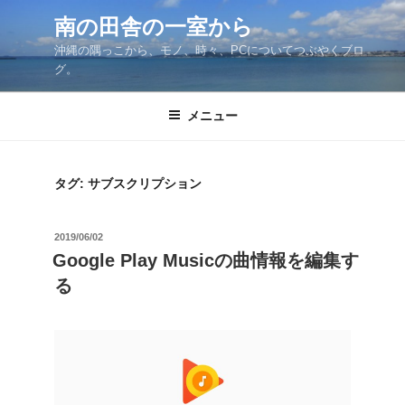
コ
南の田舎の一室から
ン
沖縄の隅っこから、モノ、時々、PCについてつぶやくブロ
テ
グ。
ン
ツ
メニュー
へ
ス
キ
ッ
タグ:
サブスクリプション
プ
投
2019/06/02
稿
Google Play Musicの曲情報を編集す
日:
る