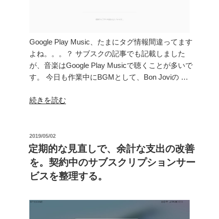
Google Play Music、たまにタグ情報間違ってます
よね。。。？ サブスクの記事でも記載しました
が、音楽はGoogle Play Musicで聴くことが多いで
す。 今日も作業中にBGMとして、Bon Joviの …
“Google
続きを読む
Play
Music
の
投
2019/05/02
稿
曲
定期的な見直しで、余計な支出の改善
日:
情
を。契約中のサブスクリプションサー
報
ビスを整理する。
を
編
集
す