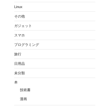
ク
Linux
リ
プ
その他
シ
ョ
ガジェット
ン
スマホ
サ
ー
プログラミング
ビ
ス
旅行
を
日用品
整
理
未分類
す
る。”
本
の
技術書
漫画