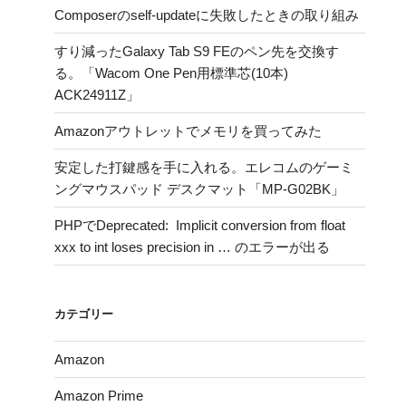
Composerのself-updateに失敗したときの取り組み
し
で、
すり減ったGalaxy Tab S9 FEのペン先を交換す
余
る。「Wacom One Pen用標準芯(10本)
計
ACK24911Z」
な
支
Amazonアウトレットでメモリを買ってみた
出
安定した打鍵感を手に入れる。エレコムのゲーミ
の
ングマウスパッド デスクマット「MP-G02BK」
改
善
PHPでDeprecated: Implicit conversion from float
を。
xxx to int loses precision in … のエラーが出る
契
約
中
カテゴリー
の
サ
Amazon
ブ
ス
Amazon Prime