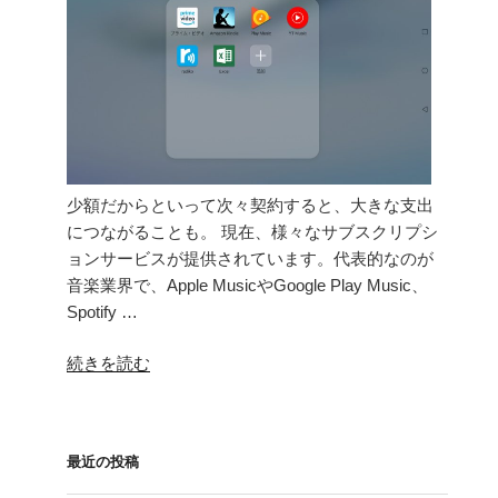
る”
の
少額だからといって次々契約すると、大きな支出
につながることも。 現在、様々なサブスクリプシ
ョンサービスが提供されています。代表的なのが
音楽業界で、Apple MusicやGoogle Play Music、
Spotify …
“定
続きを読む
期
的
な
最近の投稿
見
直