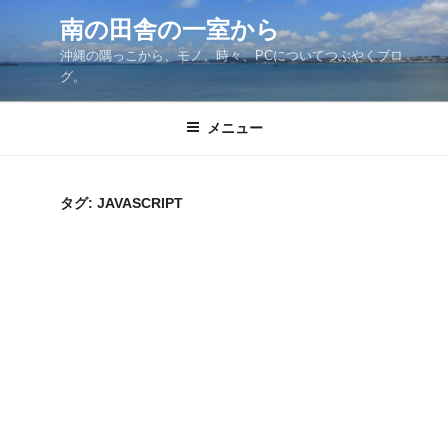
コ
南の田舎の一室から
ン
沖縄の隅っこから、モノ、時々、PCについてつぶやくブロ
テ
グ。
ン
ツ
メニュー
へ
ス
キ
ッ
タグ:
JAVASCRIPT
プ