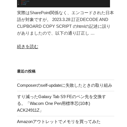
実際はSharePoint関係なく、エンコードされた日本
語が対象ですが。 2023.3.28 訂正DECODE AND
CLIPBOARD COPY SCRIPT のhtmlの記述に誤り
がありましたので、以下の通り訂正し …
“SharePoint
続きを読む
の
「リ
ン
最近の投稿
ク
の
Composerのself-updateに失敗したときの取り組み
コ
ピ
すり減ったGalaxy Tab S9 FEのペン先を交換す
ー」
る。「Wacom One Pen用標準芯(10本)
後
ACK24911Z」
の
エ
Amazonアウトレットでメモリを買ってみた