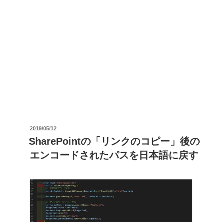
投
2019/05/12
稿
SharePointの「リンクのコピー」後の
日:
エンコードされたパスを日本語に戻す