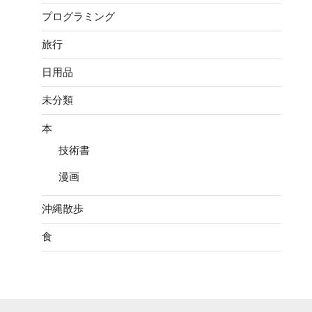
プログラミング
旅行
日用品
未分類
本
技術書
漫画
沖縄散歩
食