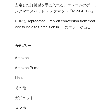
ン
安定した打鍵感を手に入れる。エレコムのゲーミ
コ
ングマウスパッド デスクマット「MP-G02BK」
ー
ド
PHPでDeprecated: Implicit conversion from float
さ
xxx to int loses precision in … のエラーが出る
れ
た
パ
カテゴリー
ス
を
Amazon
日
本
Amazon Prime
語
Linux
に
戻
その他
す”
の
ガジェット
スマホ